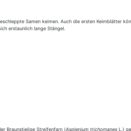
ngeschleppte Samen keimen. Auch die ersten Keimblätter kö
ch erstaunlich lange Stängel.
 Braunstielige Streifenfarn (
Asplenium trichomanes
L.) ge