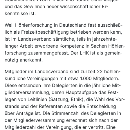
und das Ge­winnen neuer wis­sen­schaft­licher Er­
kenntnisse ist.
Weil Höhlen­forschung in Deutschland fast aus­schließ­
lich als Frei­zeit­be­schäftigung be­trieben werden kann,
ist im Landes­verband sämtliche, teils in jahr­zehnte­
langer Arbeit er­worbene Kom­petenz in Sachen Höhlen­
forschung zu­sammen­ge­fasst. Der LHK ist als gemein­
nützig anerkannt.
Mitglieder im Landes­verband sind zurzeit 22 höhlen­
kundliche Ver­einigungen mit etwa 1.000 Mit­gliedern.
Diese ent­senden ihre De­legierten in die jähr­liche Mit­
glieder­ver­sammlung, deren Haupt­auf­gabe das Fest­
legen von Leit­linien (Satzung, Ethik), die Wahl des Vor­
stands und der Refer­enten sowie die Ent­scheidung
über Anträge ist. Die Stimmen­zahl des Delegierten in
der Mit­glieder­ver­sammlung er­rechnet sich nach der
Mit­glieder­zahl der Ver­einigung, die er ver­tritt. Eine