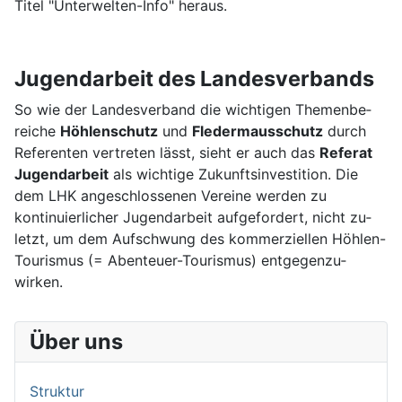
Titel "Unter­welten-Info" heraus.
Jugendarbeit des Landesverbands
So wie der Landes­verband die wichtigen Themen­be­
reiche
Höhlen­schutz
und
Fleder­maus­schutz
durch
Referenten ver­treten lässt, sieht er auch das
Referat
Jugend­arbeit
als wichtige Zukunfts­investi­tion. Die
dem LHK an­ge­schlos­senen Ver­eine werden zu
kontinuier­licher Jugend­arbeit auf­ge­fordert, nicht zu­
letzt, um dem Auf­schwung des kom­mer­ziellen Höhlen-
Tourismus (= Abenteuer-Tourismus) ent­gegen­zu­
wirken.
Über uns
Struktur