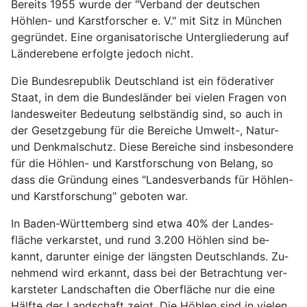
Bereits 1955 wurde der "Verband der deutschen
Höhlen- und Karst­forscher e. V." mit Sitz in München
ge­gründet. Eine organi­satorische Unter­gliederung auf
Länder­ebene er­folgte jedoch nicht.
Die Bundes­republik Deutschland ist ein föderativer
Staat, in dem die Bundes­länder bei vielen Fragen von
landes­weiter Be­deutung selbständig sind, so auch in
der Gesetz­gebung für die Be­reiche Umwelt-, Natur-
und Denk­mal­schutz. Diese Be­reiche sind insbe­sondere
für die Höhlen- und Karst­forschung von Belang, so
dass die Gründung eines "Landes­verbands für Höhlen-
und Karst­forschung" geboten war.
In Baden-Württemberg sind etwa 40% der Landes­
fläche ver­karstet, und rund 3.200 Höhlen sind be­
kannt, darunter einige der längsten Deutsch­lands. Zu­
neh­mend wird er­kannt, dass bei der Be­trachtung ver­
karsteter Land­schaften die Ober­fläche nur die eine
Hälfte der Land­schaft zeigt. Die Höhlen sind in vielen