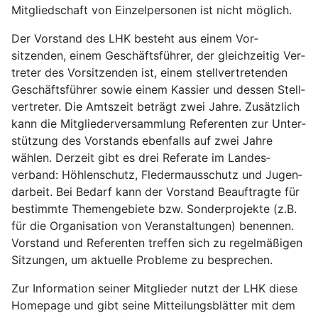
Mit­glied­schaft von Einzel­personen ist nicht möglich.
Der Vorstand des LHK besteht aus einem Vor­
sitzenden, einem Geschäfts­führer, der gleich­zeitig Ver­
treter des Vor­sitzenden ist, einem stell­ver­tretenden
Ge­schäfts­führer sowie einem Kassier und dessen Stell­
vertreter. Die Amts­zeit be­trägt zwei Jahre. Zusätz­lich
kann die Mit­glieder­ver­sammlung Re­ferenten zur Unter­
stützung des Vor­stands eben­falls auf zwei Jahre
wählen. Der­zeit gibt es drei Referate im Landes­
verband: Höhlen­schutz, Fleder­maus­schutz und Jugen­
darbeit. Bei Be­darf kann der Vor­stand Be­auf­tragte für
be­stimmte Themen­ge­biete bzw. Sonder­pro­jekte (z.B.
für die Organisation von Ver­an­staltungen) benennen.
Vorstand und Referenten tref­fen sich zu regel­mäßigen
Sitzungen, um aktuelle Probleme zu be­sprechen.
Zur Information seiner Mitg­lieder nutzt der LHK diese
Home­page und gibt seine Mit­teilungs­blätter mit dem