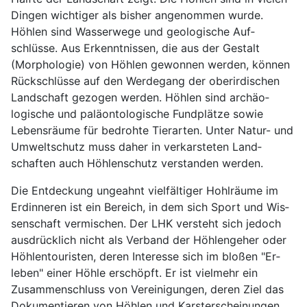
Dingen wichtiger als bis­her an­genom­men wurde.
Höhlen sind Wasser­wege und geo­logische Auf­
schlüsse. Aus Er­kennt­nissen, die aus der Gestalt
(Morpho­logie) von Höhlen ge­wonnen werden, kön­nen
Rück­schlüsse auf den Werde­gang der ober­irdischen
Land­schaft ge­zogen werden. Höhlen sind archäo­
logische und paläonto­logische Fund­plätze sowie
Leben­sräume für be­drohte Tier­arten. Unter Natur- und
Umwelt­schutz muss daher in ver­karsteten Land­
schaften auch Höhlen­schutz ver­standen werden.
Die Ent­deckung ungeahnt viel­fältiger Hohl­räume im
Erd­inneren ist ein Be­reich, in dem sich Sport und Wis­
sen­schaft ver­mischen. Der LHK versteht sich jedoch
aus­drück­lich nicht als Ver­band der Höhlen­geher oder
Höhlen­touristen, deren Inter­esse sich im bloßen "Er­
leben" einer Höhle er­schöpft. Er ist viel­mehr ein
Zusam­men­schluss von Ver­einigungen, deren Ziel das
Dokumen­tieren von Höhlen und Karst­er­scheinungen