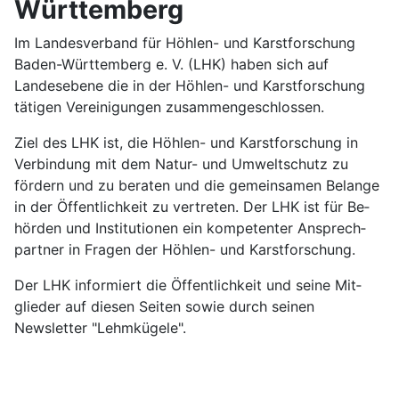
Württemberg
Im Landesverband für Höhlen- und Karst­forschung
Baden-Württemberg e. V. (LHK) haben sich auf
Landes­ebene die in der Höhlen- und Karst­forschung
tätigen Ver­einig­ungen zu­sam­men­ge­schlossen.
Ziel des LHK ist, die Höhlen- und Karst­forschung in
Ver­bindung mit dem Natur- und Umwelt­schutz zu
fördern und zu be­raten und die ge­mein­samen Be­lange
in der Öffent­lich­keit zu ver­tre­ten. Der LHK ist für Be­
hörden und In­sti­tutionen ein kom­pe­tenter An­sprech­
partner in Fragen der Höhlen- und Karst­forschung.
Der LHK in­formiert die Öffent­lich­keit und seine Mit­
glieder auf diesen Seiten sowie durch seinen
Newsletter "Lehmkügele".