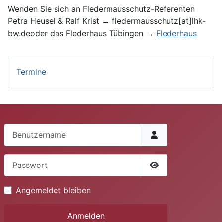
Wenden Sie sich an Fleder­maus­schutz-Re­ferenten
Petra Heusel & Ralf Krist
fledermausschutz[at]lhk-
→
bw.deoder
das Fleder­haus Tübingen
Flederhaus
→
Termine
Benutzername
Passwort
Passwort anzeige
Angemeldet bleiben
Anmelden