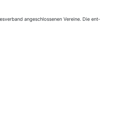
er­band an­ge­schlos­senen Ver­eine. Die ent­