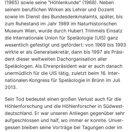
(1965) sowie seine "Höhlen­kunde" (1968). Neben
seinem beruf­lichen Wirken als Lehrer und Dozent
sowie im Dienst des Bundes­denk­mal­amts, später, bis
zum Ruhe­stand im Jahr 1989 im Natur­historischen
Museum Wien, wurde durch Hubert Trimmels Ein­satz
die Inter­nationale Union für Speläologie (UIS) ganz
wesent­lich ge­festigt und ge­fördert: von 1969 bis 1993
wirkte er als General­sekretär, dann bis 1997 als Präsi­
dent dieser welt­weiten Dach­organi­sation aller
Speläologen. Als Ehren­präsident war er auch da­nach
un­ermüd­lich für die UIS tätig, zu­letzt beim 16. Inter­
nationalen Kon­gress für Speläo­logie in Brünn im Juli
2013.
Sein Tod bedeutet einen großen Ver­lust auch für die
Höhlen­forschung und die Höhlen­forscher in Süd­west­
deutsch­land. Er war unseren An­liegen gegen­über sehr
auf­ge­schlos­sen und half, wo immer er konnte. Un­ver­
gessen bleiben seine Vor­träge bei Tagungen oder im