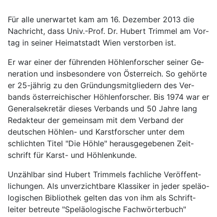
Für alle unerwartet kam am 16. Dezember 2013 die
Nach­richt, dass Univ.-Prof. Dr. Hubert Trimmel am Vor­
tag in seiner Heimat­stadt Wien verstorben ist.
Er war einer der führenden Höhlen­forscher seiner Ge­
neration und ins­be­sondere von Öster­reich. So ge­hörte
er 25-jährig zu den Gründungs­mit­gliedern des Ver­
bands öster­reich­ischer Höhlen­forscher. Bis 1974 war er
Ge­neral­sekretär dieses Ver­bands und 50 Jahre lang
Re­dakteur der ge­mein­sam mit dem Ver­band der
deutschen Höhlen- und Karst­forscher unter dem
schlichten Titel "Die Höhle" heraus­ge­gebenen Zeit­
schrift für Karst- und Höhlen­kunde.
Unzähl­bar sind Hubert Trimmels fach­liche Ver­öffent­
lichungen. Als un­ver­zicht­bare Klassiker in jeder speläo­
logischen Biblio­thek gelten das von ihm als Schrift­
leiter be­treute "Speläologische Fach­wörter­buch"