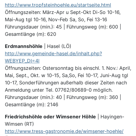
http://www.tropfsteinhoehle.eu/startseite.html
Öffnungszeiten: März-Apr u Sept-Okt Di-So 10-16,
Mai-Aug tgl 10-16, Nov-Feb Sa, So, Fei 13-16
Führungsdauer (min.): 45 | Führungs­weg (m): 600 |
Gesamt­länge (m): 620
Erdmannshöhle
| Hasel (LÖ)
http://www.gemeinde-hasel.de/inhalt.php?
WEBYEP_DI=4l
Öffnungszeiten: Ostersonntag bis einschl. 1. Nov.: April,
Mai, Sept., Okt. w 10-15, Sa,So, Fei 10-17, Juni-Aug tgl
10-17, Sonder­führungen außer­halb dieser Zeiten nach
An­meldung unter Tel. 07762/80689-0 möglich.
Führungsdauer (min.): 40 | Führungs­weg (m): 360 |
Gesamt­länge (m): 2146
Friedrichshöhle oder Wimsener Höhle
| Hayingen-
Wimsen (RT)
http://www.tress-gastronomie.de/wimsener-hoehle/